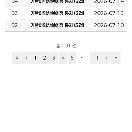
94
기한이익상실예정 통지 (2건)
2026-07-14
93
기한이익상실예정 통지 (2건)
2026-07-13
92
기한이익상실예정 통지 (5건)
2026-07-10
총 101 건
«
‹
1
2
3
4
5
…
11
›
»